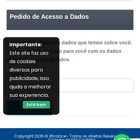
Pedido de Acesso a Dados
Solicite uma cópia dos dados que temos sobre você.
Importante:
Um e-mail será enviado para você com os dados
Este site faz uso
depois que forem gerados.
de cookies
diversos para
O email:
publicidade, isso
ajuda a melhorar
sua experiencia.
Está bem
Enviar pedido
Copyright 2026 © Xfinance– Todos os direitos Reservados -
Criação de Site Contábil